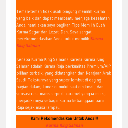
Teman-teman tidak usah bingung memilih kurma
yang baik dan dapat membantu menjaga kesehatan
Anda. nanti akan saya bagikan Tips Memilih Buah
Kurma Segar dan Lezat. Dan, Saya sangat
merekomendasikan Anda untuk memilih
Kurma
King Salman
.
Kenapa Kurma King Salman? Karena Kurma King
Salman adalah Kurma Raja berkualitas Premium/VIP
pilihan terbaik, yang didatangkan dari Kerajaan Arab
Saudi. Teksturnya yang super lembut di daging
bagian dalam, lumer di mulut saat dinikmati, dan
sensasi rasa manis seperti caramel yang ia miliki,
menjadikannya sebagai kurma kebanggaan para
Raja sejak masa lampau.
Kami Rekomendasikan Untuk Anda!!!
Kurma King Salman