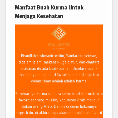
Manfaat Buah Kurma Untuk
Menjaga Kesehatan
Bismillahirrohmanirrohiim, Saudaraku seiman,
didalam Islam, makanan juga diatur, dan diantara
makanan itu ada buah-buahan. Diantara buah-
buahan yang sangat difavoritkan dan dianjurkan
dalam Islam adalah adalah kurma.
Sebenarnya kurma saudara seiman, adalah makanan
favorit seorang muslim, keturunan Arab maupun
bukan orang Arab. Dan ini di dunia hukumnya
seperti itu, di akhirat juga akan menjadi buah favorit