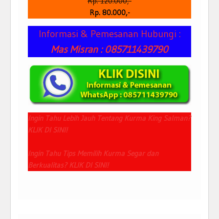
Rp. 120.000,-
Rp. 80.000,-
Informasi & Pemesanan Hubungi :
Mas Misran : 085711439790
Ingin Tahu Lebih Jauh Tentang Kurma King Salman?
KLIK DI SINI!
Ingin Tahu Tips Memilih Kurma Segar dan
Berkualitas? KLIK DI SINI!