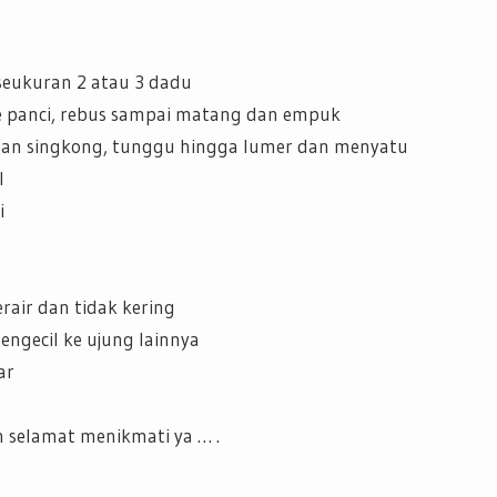
seukuran 2 atau 3 dadu
ke panci, rebus sampai matang dan empuk
san singkong, tunggu hingga lumer dan menyatu
l
i
erair dan tidak kering
engecil ke ujung lainnya
ar
 selamat menikmati ya … .