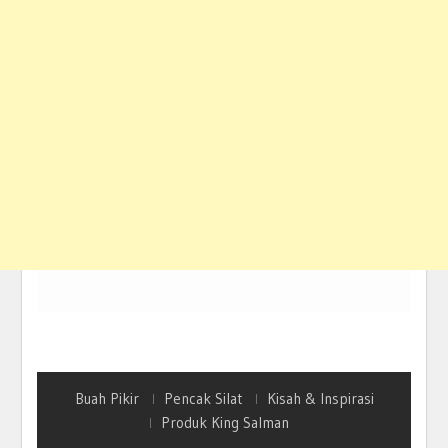
Buah Pikir
Pencak Silat
Kisah & Inspirasi
Produk King Salman