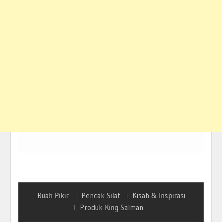
Buah Pikir
Pencak Silat
Kisah & Inspirasi
Produk King Salman